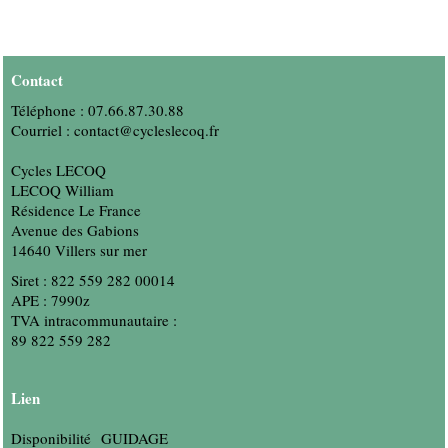
PARCOURS VÉLO
AUDIOPHONE
Contact
Téléphone : 07.66.87.30.88
Courriel : contact@cycleslecoq.fr
Cycles LECOQ
LECOQ William
Résidence Le France
Avenue
des Gabions
14640 Villers sur mer
Siret : 822 559 282 00014
APE : 7990z
TVA intracommunautaire :
89 822 559 282
Lien
Disponibilité GUIDAGE